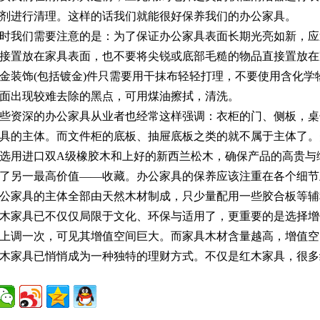
剂进行清理。这样的话我们就能很好保养我们的办公家具。
时我们需要注意的是：为了保证办公家具表面长期光亮如新，应
接置放在家具表面，也不要将尖锐或底部毛糙的物品直接置放在
金装饰(包括镀金)件只需要用干抹布轻轻打理，不要使用含化
面出现较难去除的黑点，可用煤油擦拭，清洗。
些资深的办公家具从业者也经常这样强调：衣柜的门、侧板，桌
具的主体。而文件柜的底板、抽屉底板之类的就不属于主体了。
选用进口双A级橡胶木和上好的新西兰松木，确保产品的高贵与
了另一最高价值——收藏。办公家具的保养应该注重在各个细节
公家具的主体全部由天然木材制成，只少量配用一些胶合板等辅
木家具已不仅仅局限于文化、环保与适用了，更重要的是选择增
上调一次，可见其增值空间巨大。而家具木材含量越高，增值空
木家具已悄悄成为一种独特的理财方式。不仅是红木家具，很多