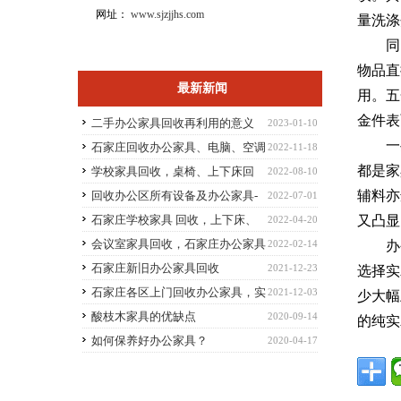
网址：
www.sjzjjhs.com
量洗涤
同
物品直
最新新闻
用。五
金件表
二手办公家具回收再利用的意义
2023-01-10
一
石家庄回收办公家具、电脑、空调
2022-11-18
都是家
学校家具回收，桌椅、上下床回
2022-08-10
辅料亦
收，电脑空调回收
回收办公区所有设备及办公家具-
2022-07-01
石家庄及周边地区服务
石家庄学校家具 回收，上下床、
又凸显
2022-04-20
学生桌椅、空调电脑回收
会议室家具回收，石家庄办公家具
2022-02-14
办
回收
石家庄新旧办公家具回收
2021-12-23
选择实
石家庄各区上门回收办公家具，实
2021-12-03
少大幅
木家具、板式家具、整体回收
酸枝木家具的优缺点
2020-09-14
的纯实
如何保养好办公家具？
2020-04-17